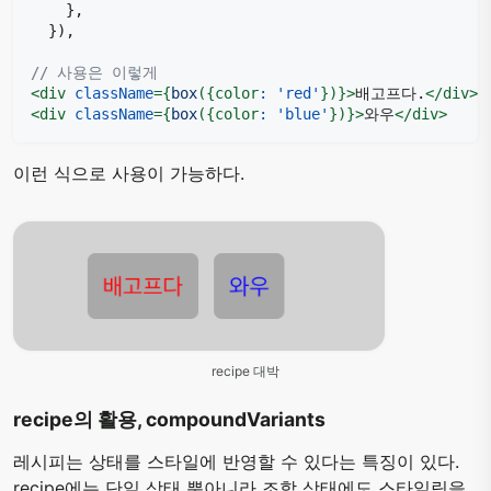
}
,
}
)
,
// 사용은 이렇게
<
div
className
=
{
box
(
{
color
:
'red'
}
)
}
>
배고프다.
</
div
>
<
div
className
=
{
box
(
{
color
:
'blue'
}
)
}
>
와우
</
div
>
이런 식으로 사용이 가능하다.
recipe 대박
recipe의 활용, compoundVariants
레시피는 상태를 스타일에 반영할 수 있다는 특징이 있다.
recipe에는 단일 상태 뿐아니라 조합 상태에도 스타일링을