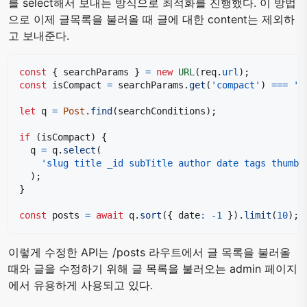
를 select해서 보내는 방식으로 최적화를 진행했다. 이 방법
으로 이제 글목록을 불러올 때 글에 대한 content는 제외하
고 보내준다.
const
{
 searchParams 
}
=
new
URL
(
req
.
url
)
;
const
 isCompact 
=
 searchParams
.
get
(
'compact'
)
===
't
let
 q 
=
Post
.
find
(
searchConditions
)
;
if
(
isCompact
)
{
  q 
=
 q
.
select
(
'slug title _id subTitle author date tags thumbn
)
;
}
const
 posts 
=
await
 q
.
sort
(
{
 date
:
-
1
}
)
.
limit
(
10
)
;
이렇게 수정한 API는 /posts 라우트에서 글 목록을 불러올
때와 글을 수정하기 위해 글 목록을 불러오는 admin 페이지
에서 유용하게 사용되고 있다.