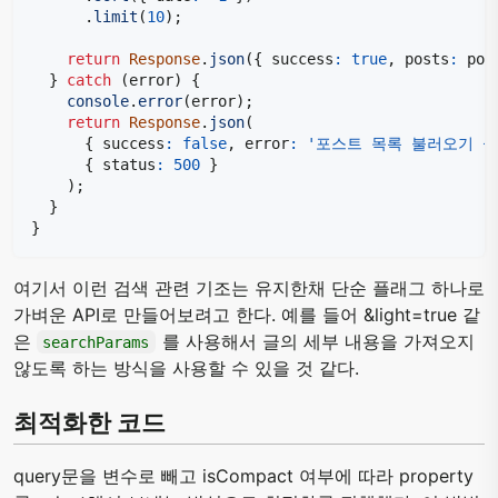
.
limit
(
10
)
;
return
Response
.
json
(
{
 success
:
true
,
 posts
:
 pos
}
catch
(
error
)
{
console
.
error
(
error
)
;
return
Response
.
json
(
{
 success
:
false
,
 error
:
'포스트 목록 불러오기 실
{
 status
:
500
}
)
;
}
}
여기서 이런 검색 관련 기조는 유지한채 단순 플래그 하나로
가벼운 API로 만들어보려고 한다. 예를 들어 &light=true 같
은
를 사용해서 글의 세부 내용을 가져오지
searchParams
않도록 하는 방식을 사용할 수 있을 것 같다.
최적화한 코드
query문을 변수로 빼고 isCompact 여부에 따라 property