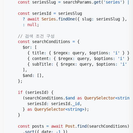
const
 seriesSlug 
=
 searchParams
.
get
(
'series'
)
||
const
 seriesId 
=
?
await
Series
.
findOne
(
{
 slug
:
 seriesSlug 
}
,
'
:
null
;
// 검색 조건 구성
const
 searchConditions 
=
{
      $or
:
[
{
 title
:
{
 $regex
:
 query
,
 $options
:
'i'
}
}
,
{
 content
:
{
 $regex
:
 query
,
 $options
:
'i'
}
{
 subTitle
:
{
 $regex
:
 query
,
 $options
:
'i'
}
]
,
      $and
:
[
]
,
}
;
if
(
seriesId
)
{
(
searchConditions
.
$and
as
QuerySelector
<
string
        seriesId
:
 seriesId
.
_id
,
}
as
QuerySelector
<
string
>
)
;
}
const
 posts 
=
await
Post
.
find
(
searchConditions
)
.
sort
(
{
 date
:
-
1
}
)