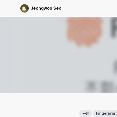
Jeongwoo Seo
구현
Fingerprint