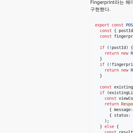
Fingerprint라
구현했다.
export
const
POS
const
{
 postId
const
 fingerpr
if
(
!
postId
)
{
return
new
R
}
if
(
!
fingerpri
return
new
R
}
const
 existing
if
(
existingLi
const
 viewCo
return
Respo
{
 message
:
{
 status
:
)
;
}
else
{
const
 result