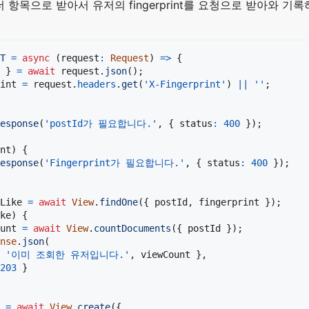
는 헤더 항목으로 받아서 유저의 fingerprint를 요청으로 받아와 
T
=
async
(
request
:
Request
)
=>
{
 
}
=
await
 request
.
json
(
)
;
int 
=
 request
.
headers
.
get
(
'X-Fingerprint'
)
||
''
;
esponse
(
'postId가 필요합니다.'
,
{
 status
:
400
}
)
;
nt
)
{
esponse
(
'Fingerprint가 필요합니다.'
,
{
 status
:
400
}
)
;
Like 
=
await
View
.
findOne
(
{
 postId
,
 fingerprint 
}
)
;
ke
)
{
unt 
=
await
View
.
countDocuments
(
{
 postId 
}
)
;
nse
.
json
(
'이미 조회한 유저입니다.'
,
 viewCount 
}
,
203
}
 
=
await
View
.
create
(
{