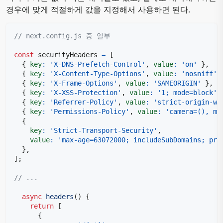
경우에 맞게 적절하게 값을 지정해서 사용하면 된다.
// next.config.js 중 일부
const
 securityHeaders 
=
[
{
key
:
'X-DNS-Prefetch-Control'
,
value
:
'on'
}
,
{
key
:
'X-Content-Type-Options'
,
value
:
'nosniff'
{
key
:
'X-Frame-Options'
,
value
:
'SAMEORIGIN'
}
,
{
key
:
'X-XSS-Protection'
,
value
:
'1; mode=block'
{
key
:
'Referrer-Policy'
,
value
:
'strict-origin-wh
{
key
:
'Permissions-Policy'
,
value
:
'camera=(), mi
{
key
:
'Strict-Transport-Security'
,
value
:
'max-age=63072000; includeSubDomains; pre
}
,
]
;
// ...
async
headers
(
)
{
return
[
{