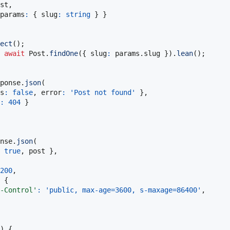
st
,
params
:
{
 slug
:
string
}
}
ect
(
)
;
await
 Post
.
findOne
(
{
 slug
:
 params
.
slug 
}
)
.
lean
(
)
;
ponse
.
json
(
s
:
false
,
 error
:
'Post not found'
}
,
:
404
}
nse
.
json
(
true
,
 post 
}
,
200
,
{
-Control'
:
'public, max-age=3600, s-maxage=86400'
,
)
{