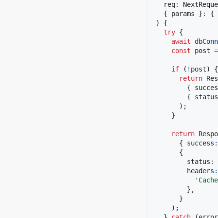
  req
:
 NextReque
{
 params 
}
:
{
 
)
{
try
{
await
dbConn
const
 post 
=
if
(
!
post
)
{
return
 Res
{
 succes
{
 status
)
;
}
return
 Respo
{
 success
:
{
        status
:
        headers
:
'Cache
}
,
}
)
;
}
catch
(
error