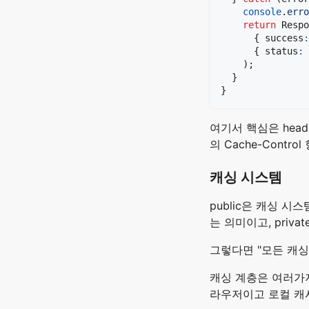
console
.
erro
return
 Respo
{
 success
:
{
 status
:
)
;
}
}
여기서 핵심은 head
의 Cache-Cont
캐싱 시스템
public은 캐싱 시스
는 의미이고, pri
그렇다면 "모든 캐싱
캐싱 계층은 여러가
라우저이고 로컬 캐